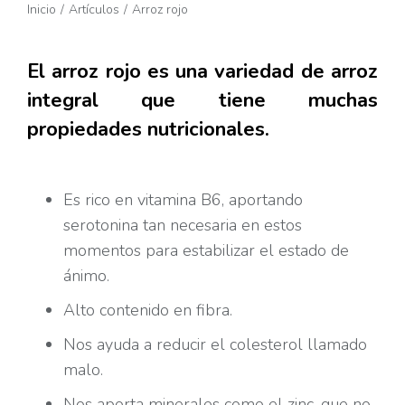
Estás aquí:
Inicio
Artículos
Arroz rojo
El arroz rojo es una variedad de arroz
integral que tiene muchas
propiedades nutricionales.
Es rico en vitamina B6, aportando
serotonina tan necesaria en estos
momentos para estabilizar el estado de
ánimo.
Alto contenido en fibra.
Nos ayuda a reducir el colesterol llamado
malo.
Nos aporta minerales como el zinc, que no